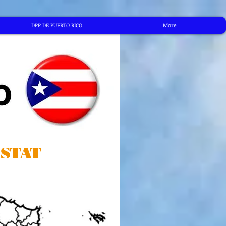
DPP DE PUERTO RICO
More
 STAT