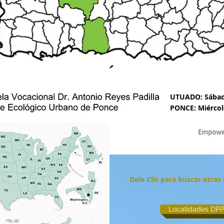
UTUADO: Sába
PONCE: Miércol
Dele Clic para buscar otras
Localidades DPP 