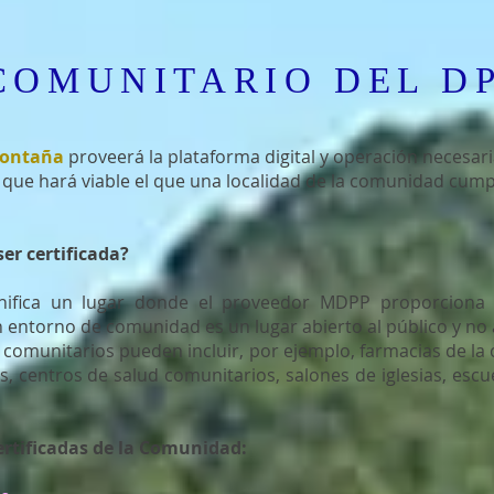
COMUNITARIO DEL D
Montaña
proveerá la plataforma digital y operación necesari
que hará viable el que una localidad de la comunidad cum
er certificada?
gnifica un lugar donde el proveedor MDPP proporciona
n entorno de comunidad es un lugar abierto al público y no
 comunitarios pueden incluir, por ejemplo, farmacias de la
, centros de salud comunitarios, salones de iglesias, escu
ertificadas de la Comunidad: