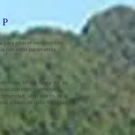
PP
a para ofrecer servicios con
pla con estos parámetros
 servicios MDPP fuera de su
 asociado principalmente
 comunidad, laboratorios de la
elas o salas de usos múltiples