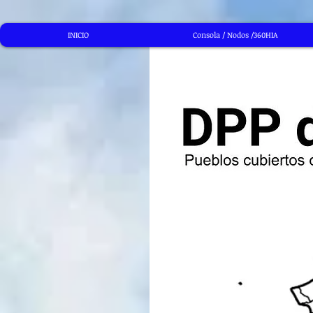
INICIO
Consola / Nodos /360HIA