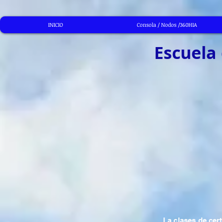
INICIO
Consola / Nodos /360HIA
Escuela
La clases de cer