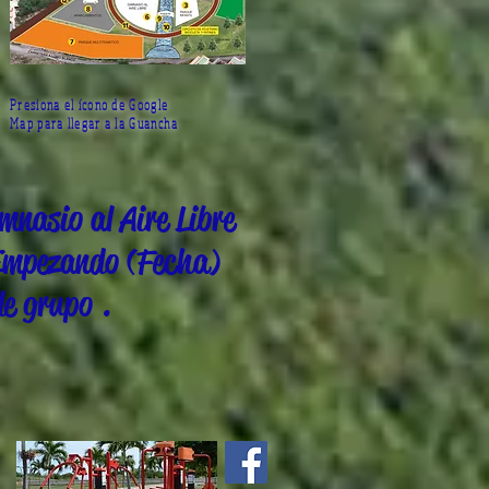
Presiona el ícono de Google
Map para llegar a la Guancha
nasio al Aire Libre
mpezando (Fecha)
de grupo .