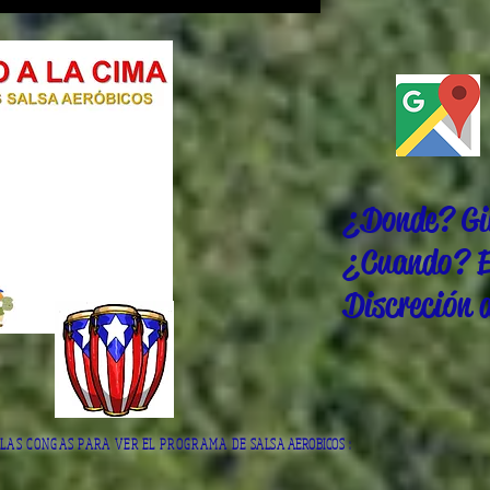
¿Donde? Gim
¿Cuando? E
Discreción 
 LAS CONGAS PARA VER EL PROGRAMA DE
SALSA AEROBICOS
: