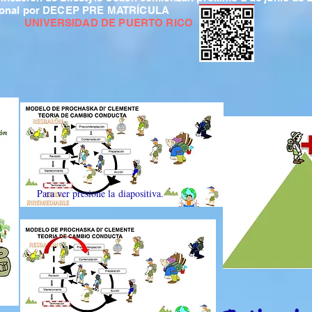
esional por DECEP PRE MATRÍCULA
DAD DE PUERTO RICO
Para ver presione la diapositiva.