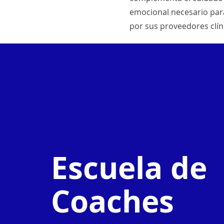
emocional necesario par
por sus proveedores clín
Escuela de
Coaches