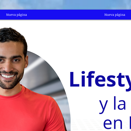
Nueva página
Nueva página
Lifest
y l
en 