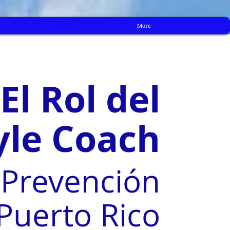
More
El Rol del
yle Coach
a Prevención
Puerto Rico