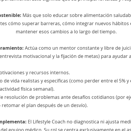
ostenible:
Más que solo educar sobre alimentación saludable
ntes cómo superar barreras, cómo integrar nuevos hábitos 
mantener esos cambios a lo largo del tiempo.
eramiento:
Actúa como un mentor constante y libre de juicio
ntrevista motivacional y la fijación de metas) para ayudar a
otivaciones y recursos internos.
o de vida realistas y específicas (como perder entre el 5% y e
ctividad física semanal).
de resolución de problemas ante desafíos cotidianos (por e
o retomar el plan después de un desvío).
omplementa:
El Lifestyle Coach no diagnostica ni ajusta me
el equipo médico. Su rol se centra exclusivamente en el a